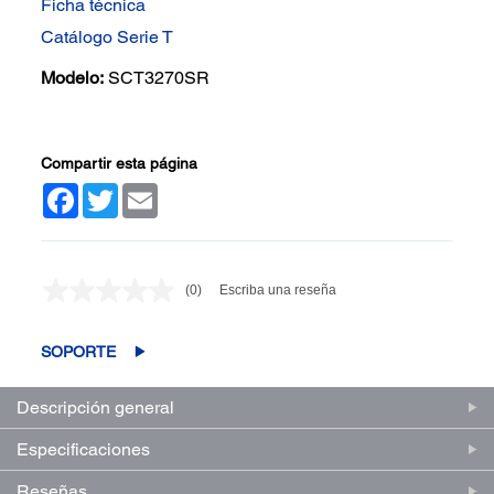
Ficha técnica
Catálogo Serie T
Modelo:
SCT3270SR
Compartir esta página
Facebook
Twitter
Email
(0)
Escriba una reseña
Sin
puntuación.
Enlace
en
SOPORTE
la
misma
página.
Descripción general
Especificaciones
Reseñas