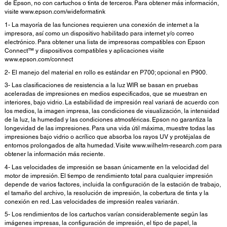
de Epson, no con cartuchos o tinta de terceros. Para obtener más información,
visite www.epson.com/wideformatink
1- La mayoría de las funciones requieren una conexión de internet a la
impresora, así como un dispositivo habilitado para internet y/o correo
electrónico. Para obtener una lista de impresoras compatibles con Epson
Connect™ y dispositivos compatibles y aplicaciones visite
www.epson.com/connect
2- El manejo del material en rollo es estándar en P700; opcional en P900.
3- Las clasificaciones de resistencia a la luz WIR se basan en pruebas
aceleradas de impresiones en medios especificados, que se muestran en
interiores, bajo vidrio. La estabilidad de impresión real variará de acuerdo con
los medios, la imagen impresa, las condiciones de visualización, la intensidad
de la luz, la humedad y las condiciones atmosféricas. Epson no garantiza la
longevidad de las impresiones. Para una vida útil máxima, muestre todas las
impresiones bajo vidrio o acrílico que absorba los rayos UV y protéjalas de
entornos prolongados de alta humedad. Visite www.wilhelm-research.com para
obtener la información más reciente.
4- Las velocidades de impresión se basan únicamente en la velocidad del
motor de impresión. El tiempo de rendimiento total para cualquier impresión
depende de varios factores, incluida la configuración de la estación de trabajo,
el tamaño del archivo, la resolución de impresión, la cobertura de tinta y la
conexión en red. Las velocidades de impresión reales variarán.
5- Los rendimientos de los cartuchos varían considerablemente según las
imágenes impresas, la configuración de impresión, el tipo de papel, la