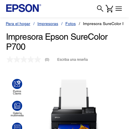
Para el hogar
Impresoras
Fotos
Impresora SureColor P7
Impresora Epson SureColor
P700
(0)
Escriba una reseña
Sin
puntuación.
Enlace
en
la
misma
página.