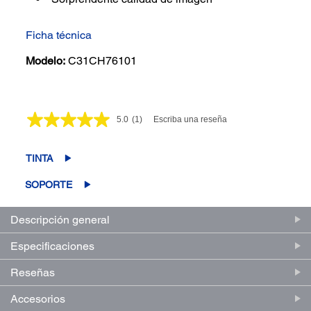
Ficha técnica
Modelo:
C31CH76101
5.0
(1)
Escriba una reseña
Lea
1
reseña.
Enlace
TINTA
en
la
SOPORTE
misma
página.
Descripción general
Especificaciones
Reseñas
Accesorios