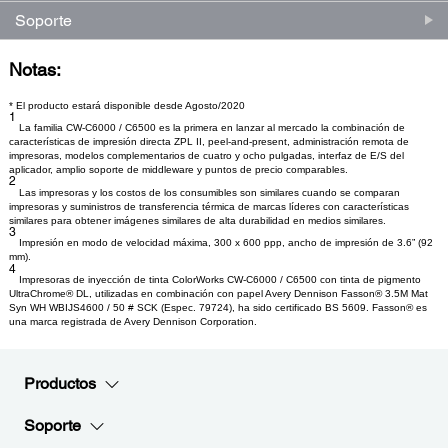
Soporte
Notas:
* El producto estará disponible desde Agosto/2020
1
La familia CW-C6000 / C6500 es la primera en lanzar al mercado la combinación de
características de impresión directa ZPL II, peel-and-present, administración remota de
impresoras, modelos complementarios de cuatro y ocho pulgadas, interfaz de E/S del
aplicador, amplio soporte de middleware y puntos de precio comparables.
2
Las impresoras y los costos de los consumibles son similares cuando se comparan
impresoras y suministros de transferencia térmica de marcas líderes con características
similares para obtener imágenes similares de alta durabilidad en medios similares.
3
Impresión en modo de velocidad máxima, 300 x 600 ppp, ancho de impresión de 3.6” (92
mm).
4
Impresoras de inyección de tinta ColorWorks CW-C6000 / C6500 con tinta de pigmento
UltraChrome® DL, utilizadas en combinación con papel Avery Dennison Fasson® 3.5M Mat
Syn WH WBIJS4600 / 50 # SCK (Espec. 79724), ha sido certificado BS 5609. Fasson® es
una marca registrada de Avery Dennison Corporation.
Productos
Soporte