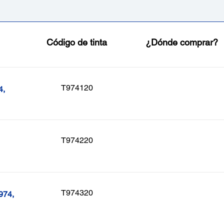
Código de tinta
¿Dónde comprar?
T974120
4,
T974220
T974320
974,