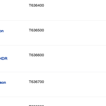
T636400
T636500
on
T636600
 HDR
T636700
pson