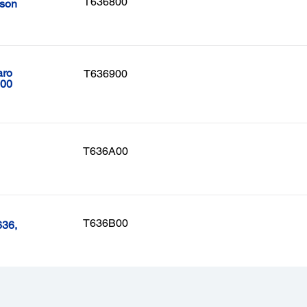
T636800
pson
aro
T636900
700
T636A00
T636B00
636,