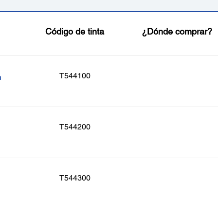
Código de tinta
¿Dónde comprar?
T544100
n
T544200
T544300