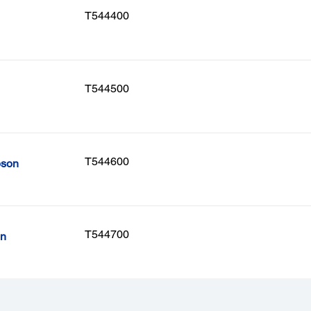
T544400
T544500
T544600
pson
T544700
on