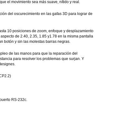
que el movimiento sea más suave, nítido y real.
ción del oscurecimiento en las gafas 3D para lograr de
 hasta 10 posiciones de zoom, enfoque y desplazamiento
 aspecto de 2.40, 2.35, 1.85 y1.78 en la misma pantalla
un botón y sin las molestas barras negras.
pleo de las manos para que la reparación del
istancia para resolver los problemas que surjan. Y
 designes.
DCP2.2)
 puerto RS-232c.