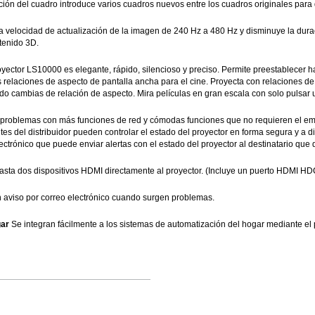
ción del cuadro introduce varios cuadros nuevos entre los cuadros originales para 
la velocidad de actualización de la imagen de 240 Hz a 480 Hz y disminuye la dura
tenido 3D.
oyector LS10000 es elegante, rápido, silencioso y preciso. Permite preestablecer
s relaciones de aspecto de pantalla ancha para el cine. Proyecta con relaciones de
ndo cambias de relación de aspecto. Mira películas en gran escala con solo pulsar 
de problemas con más funciones de red y cómodas funciones que no requieren el em
es del distribuidor pueden controlar el estado del proyector en forma segura y a d
ectrónico que puede enviar alertas con el estado del proyector al destinatario que
sta dos dispositivos HDMI directamente al proyector. (Incluye un puerto HDMI H
aviso por correo electrónico cuando surgen problemas.
gar
Se integran fácilmente a los sistemas de automatización del hogar mediante el