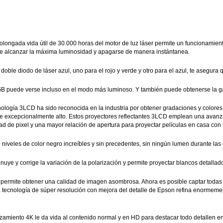
olongada vida útil de 30.000 horas del motor de luz láser permite un funcionamien
uede alcanzar la máxima luminosidad y apagarse de manera instántanea.
doble diodo de láser azul, uno para el rojo y verde y otro para el azul, te asegura
 puede verse incluso en el modo más luminoso. Y también puede obtenerse la gama
nología 3LCD ha sido reconocida en la industria por obtener gradaciones y colores 
excepcionalmente alto. Estos proyectores reflectantes 3LCD emplean una avanzada
 de pixel y una mayor relación de apertura para proyectar películas en casa con m
niveles de color negro increíbles y sin precedentes, sin ningún lumen durante la
inuye y corrige la variación de la polarización y permite proyectar blancos detallad
permite obtener una calidad de imagen asombrosa. Ahora es posible captar todas 
la tecnología de súper resolución con mejora del detalle de Epson refina enormem
zamiento 4K le da vida al contenido normal y en HD para destacar todo detallen en