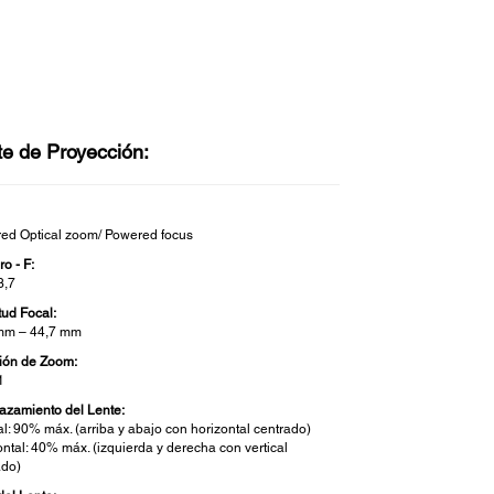
te de Proyección:
ed Optical zoom/ Powered focus
o - F:
3,7
tud Focal:
mm – 44,7 mm
ión de Zoom:
1
azamiento del Lente:
al: 90% máx. (arriba y abajo con horizontal centrado)
ontal: 40% máx. (izquierda y derecha con vertical
ado)