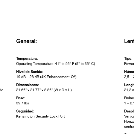
General:
Len
Temperatura:
Tipo:
Operating Temperature: 41° to 95° F (5° to 35° C)
Power
Nivel de Sonido:
Númer
19 dB – 28 dB (4K Enhancement: Off)
2,5 – 
Dimensiones:
Longi
 de
21.65" x 21.77" x 8.85" (W x D x H)
21,3 
Peso:
Relac
39.7 lbs
1 – 2.
Seguridad:
Despl
Kensington Security Lock Port
Vertic
Horiz
centr