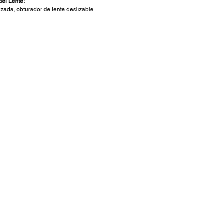
del Lente:
izada, obturador de lente deslizable