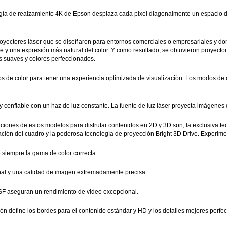
gía de realzamiento 4K de Epson desplaza cada pixel diagonalmente un espacio de 0
proyectores láser que se diseñaron para entornos comerciales o empresariales y don
te y una expresión más natural del color. Y como resultado, se obtuvieron proyect
s suaves y colores perfeccionados.
s de color para tener una experiencia optimizada de visualización. Los modos de 
 y confiable con un haz de luz constante. La fuente de luz láser proyecta imágenes
ciones de estos modelos para disfrutar contenidos en 2D y 3D son, la exclusiva te
lación del cuadro y la poderosa tecnología de proyección Bright 3D Drive. Experim
e siempre la gama de color correcta.
al y una calidad de imagen extremadamente precisa
ISF aseguran un rendimiento de video excepcional.
ón define los bordes para el contenido estándar y HD y los detalles mejores perfe