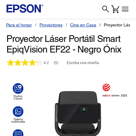
Para el hogar
Proyectores
Cine en Casa
Proyector Láser
Proyector Láser Portátil Smart
EpiqVision EF22 - Negro Ónix
4.2
(5)
Escriba una reseña
Lea
5
reseñas.
Enlace
en
la
misma
página.