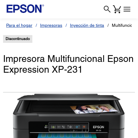
Para el hogar
Impresoras
Inyección de tinta
Multifuncion
Discontinuado
Impresora Multifuncional Epson
Expression XP-231