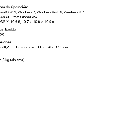
mas de Operación:
ws® 8/8.1, Windows 7, Windows Vista®, Windows XP,
ws XP Professional x64
® X, 10.6.8, 10.7.x, 10.8.x, 10.9.x
 de Sonido:
(A)
siones:
: 48,2 cm, Profundidad: 30 cm, Alto: 14,5 cm
4,3 kg (sin tinta)
ectividad:
tividad Estándar: