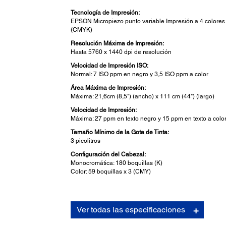
Tecnología de Impresión:
EPSON Micropiezo punto variable Impresión a 4 colores
(CMYK)
Resolución Máxima de Impresión:
Hasta 5760 x 1440 dpi de resolución
Velocidad de Impresión ISO:
Normal: 7 ISO ppm en negro y 3,5 ISO ppm a color
Área Máxima de Impresión:
Máxima: 21,6cm (8,5") (ancho) x 111 cm (44") (largo)
Velocidad de Impresión:
Máxima: 27 ppm en texto negro y 15 ppm en texto a colo
Tamaño Mínimo de la Gota de Tinta:
3 picolitros
Configuración del Cabezal:
Monocromática: 180 boquillas (K)
Color: 59 boquillas x 3 (CMY)
Copiar:
Ver todas las especificaciones
Velocidad de Copia:
Máxima: Negro en aprox. 5 seg. y Color en aprox. 10 seg