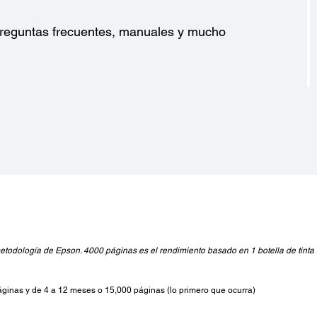
?
Software Incluido:
Volta
, A6,
EPSON Scan
100-
 preguntas frecuentes, manuales y mucho
cm) x
Interfaces:
Frecu
USB 2.0
50-60
Consu
Consu
6 cm)
,
o y
odología de Epson. 4000 páginas es el rendimiento basado en 1 botella de tinta 
páginas y de 4 a 12 meses o 15,000 páginas (lo primero que ocurra)