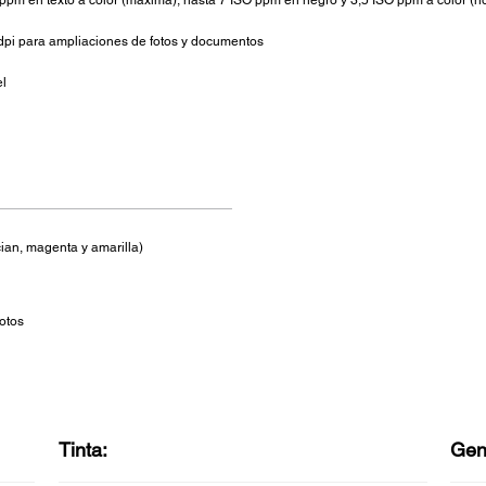
ppm en texto a color (máxima), hasta 7 ISO ppm en negro y 3,5 ISO ppm a color (n
dpi para ampliaciones de fotos y documentos
el
(cian, magenta y amarilla)
otos
Tinta:
Gen