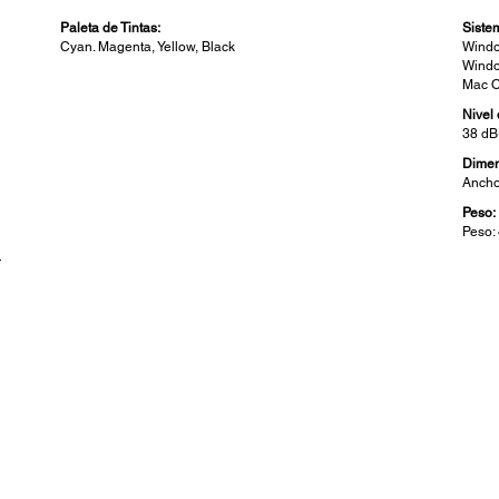
Paleta de Tintas:
Siste
Cyan. Magenta, Yellow, Black
Windo
Windo
Mac OS
Nivel
38 dB
Dimen
Ancho
Peso:
Peso: 
r
Especificaciones del Escáner:
Con
Tipo de Escáner:
Conec
.
Escáner a color de cama plana
USB