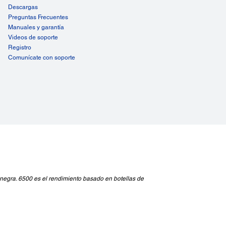
je Nominal:
Descargas
240V
Preguntas Frecuentes
Manuales y garantía
encia Nominal:
Videos de soporte
Hz +/- 0,5Hz
Registro
mo de Energía:
Comunícate con soporte
mo (Patrón ISO 24712 / Reposo): 100-240V: 12W / 0,8W
negra. 6500 es el rendimiento basado en botellas de