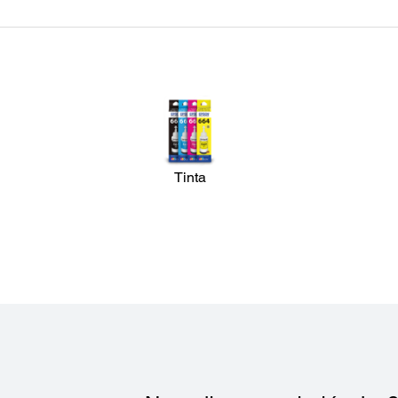
Cantidad de Copias:
Hasta 20 copias sin PC (fijo)
Máximo Tamaño de Copia:
10 cm x 15 cm (4" x 6"), carta, A4
Tinta
Manejo de Papel: