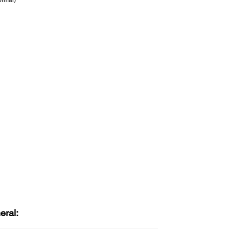
ormal)
eral: