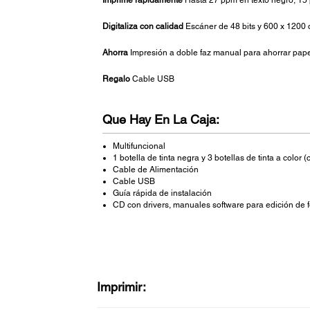
Imprime rápidamente
Hasta 27 ppm en texto negro, 15 
Digitaliza con calidad
Escáner de 48 bits y 600 x 1200 
Ahorra
Impresión a doble faz manual para ahorrar pap
Regalo
Cable USB
Que Hay En La Caja:
Multifuncional
1 botella de tinta negra y 3 botellas de tinta a color 
Cable de Alimentación
Cable USB
Guía rápida de instalación
CD con drivers, manuales software para edición de f
Imprimir: