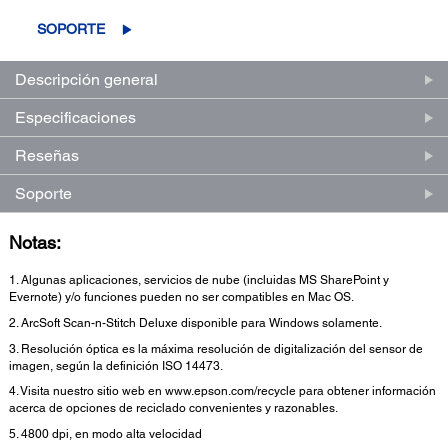
reseñas.
Enlace
SOPORTE
en
la
misma
Descripción general
página.
Especificaciones
Reseñas
Soporte
Notas:
1. Algunas aplicaciones, servicios de nube (incluidas MS SharePoint y
Evernote) y/o funciones pueden no ser compatibles en Mac OS.
2. ArcSoft Scan-n-Stitch Deluxe disponible para Windows solamente.
3. Resolución óptica es la máxima resolución de digitalización del sensor de
imagen, según la definición ISO 14473.
4. Visita nuestro sitio web en www.epson.com/recycle para obtener información
acerca de opciones de reciclado convenientes y razonables.
5. 4800 dpi, en modo alta velocidad