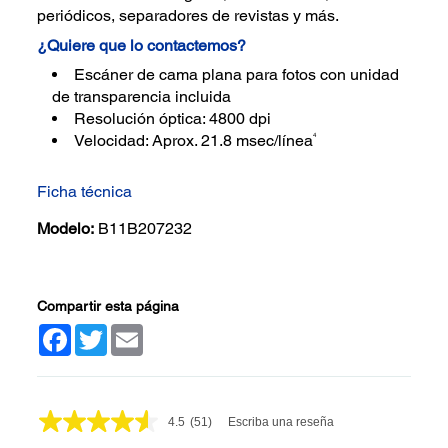
periódicos, separadores de revistas y más.
¿Quiere que lo contactemos?
Escáner de cama plana para fotos con unidad
de transparencia incluida
Resolución óptica: 4800 dpi
4
Velocidad: Aprox. 21.8 msec/línea
Ficha técnica
Modelo:
B11B207232
Compartir esta página
Facebook
Twitter
Email
4.5
(51)
Escriba una reseña
Lea
51