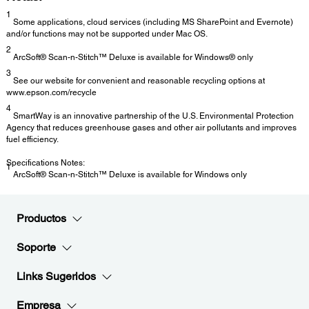
1
Some applications, cloud services (including MS SharePoint and Evernote)
and/or functions may not be supported under Mac OS.
2
ArcSoft® Scan-n-Stitch™ Deluxe is available for Windows® only
3
See our website for convenient and reasonable recycling options at
www.epson.com/recycle
4
SmartWay is an innovative partnership of the U.S. Environmental Protection
Agency that reduces greenhouse gases and other air pollutants and improves
fuel efficiency.
Specifications Notes:
1
ArcSoft® Scan-n-Stitch™ Deluxe is available for Windows only
Productos
Soporte
Links Sugeridos
Empresa