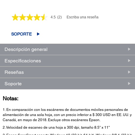
4.5
(2)
Escriba una reseña
Lea
2
reseñas.
Enlace
SOPORTE
en
la
misma
Descripción general
página.
Especificaciones
Reseñas
Soporte
Notas:
1. En comparación con los escáneres de documentos móviles personales de
alimentación de una sola hoja, con un precio inferior a $ 300 USD en EE. UU. y
Canadá, en mayo de 2018. Excluye otros escáneres Epson.
2. Velocidad de escaneo de una hoja a 300 dpi, tamaño 8.5" x 11"