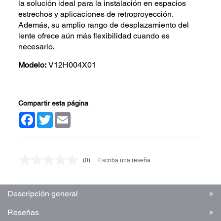
la solución ideal para la instalación en espacios
estrechos y aplicaciones de retroproyección.
Además, su amplio rango de desplazamiento del
lente ofrece aún más flexibilidad cuando es
necesario.
Modelo:
V12H004X01
Compartir esta página
Facebook
Twitter
Email
(0)
Escriba una reseña
Sin
puntuación.
Enlace
en
Descripción general
la
misma
página.
Reseñas