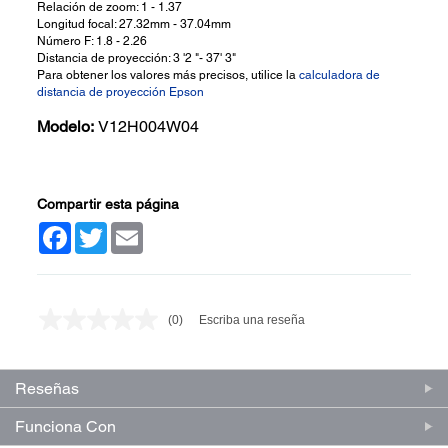
Relación de zoom: 1 - 1.37
Longitud focal: 27.32mm - 37.04mm
Número F: 1.8 - 2.26
Distancia de proyección: 3 '2 "- 37' 3"
Para obtener los valores más precisos, utilice la
calculadora de
distancia de proyección Epson
Modelo:
V12H004W04
Compartir esta página
Facebook
Twitter
Email
(0)
Escriba una reseña
Sin
puntuación.
Enlace
en
Reseñas
la
misma
página.
Funciona Con