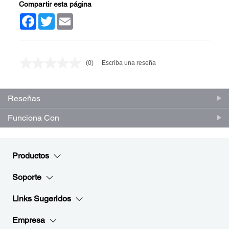
Compartir esta página
Facebook
Twitter
Email
(0)
Escriba una reseña
Sin
puntuación.
Enlace
en
Reseñas
la
misma
página.
Funciona Con
Productos
Soporte
Links Sugeridos
Empresa