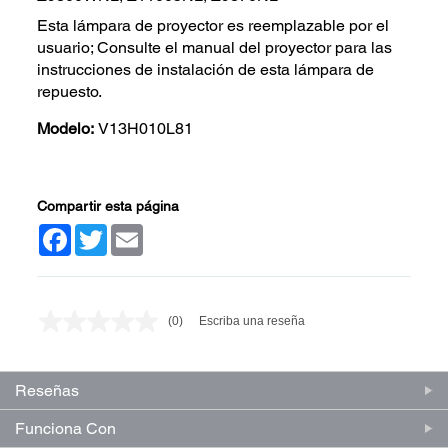
Esta lámpara de proyector es reemplazable por el
usuario; Consulte el manual del proyector para las
instrucciones de instalación de esta lámpara de
repuesto.
Modelo:
V13H010L81
Compartir esta página
Facebook
Twitter
Email
(0)
Escriba una reseña
Sin
puntuación.
Enlace
en
Reseñas
la
misma
página.
Funciona Con