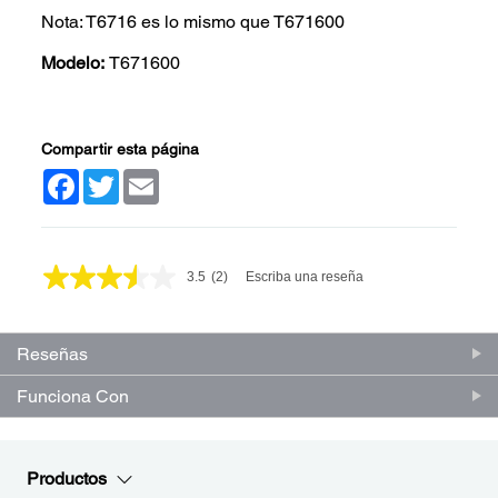
Nota: T6716 es lo mismo que T671600
Modelo:
T671600
Compartir esta página
Facebook
Twitter
Email
3.5
(2)
Escriba una reseña
Lea
2
reseñas.
Enlace
Reseñas
en
la
misma
Funciona Con
página.
Productos