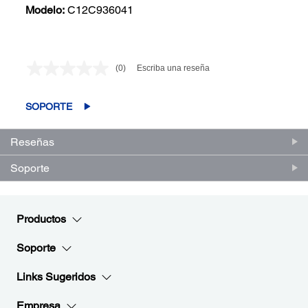
Modelo:
C12C936041
(0)
Escriba una reseña
Sin
puntuación.
Enlace
en
SOPORTE
la
misma
página.
Reseñas
Soporte
Productos
Soporte
Links Sugeridos
Empresa