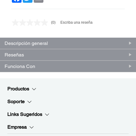
(0)
Escriba una reseña
Sin
puntuación.
Enlace
en
Descripción general
la
misma
página.
Reseñas
Funciona Con
Productos
Soporte
Links Sugeridos
Empresa