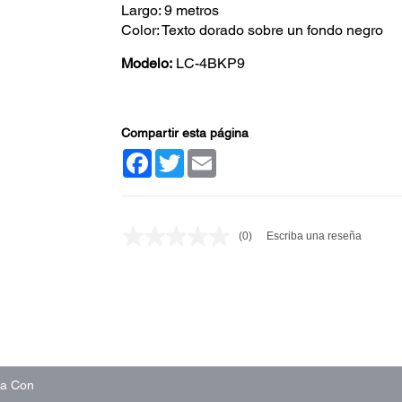
Largo: 9 metros
Color: Texto dorado sobre un fondo negro
Modelo:
LC-4BKP9
Compartir esta página
Facebook
Twitter
Email
(0)
Escriba una reseña
Sin
puntuación.
Enlace
en
la
misma
página.
na Con