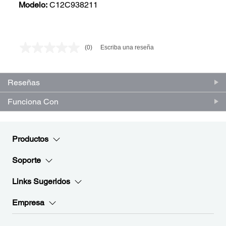
Modelo:
C12C938211
(0)
Escriba una reseña
Sin
puntuación.
Enlace
en
Reseñas
la
misma
página.
Funciona Con
Productos
Soporte
Links Sugeridos
Empresa