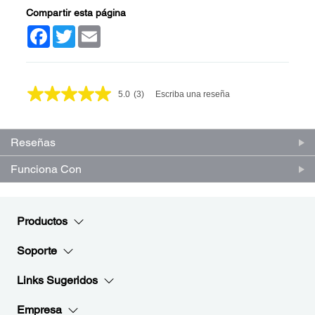
Compartir esta página
Facebook
Twitter
Email
5.0
(3)
Escriba una reseña
Lea
3
reseñas.
Enlace
Reseñas
en
la
misma
Funciona Con
página.
Productos
Soporte
Links Sugeridos
Empresa