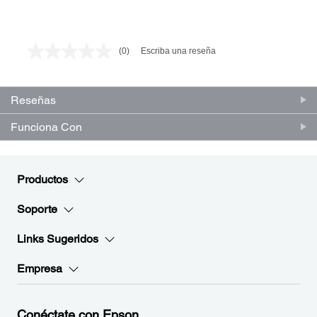
(0)
Escriba una reseña
Sin
puntuación.
Enlace
en
Reseñas
la
misma
página.
Funciona Con
Productos
Soporte
Links Sugeridos
Empresa
Conéctate con Epson